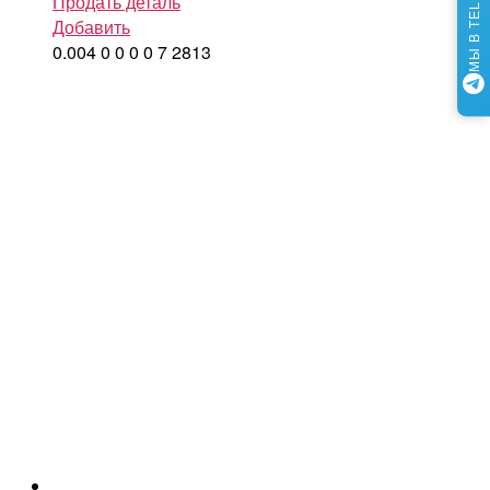
МЫ В TELEGRAM
Продать деталь
Добавить
0.004
0
0
0
0
7
2813