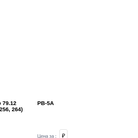
 79.12
РВ-5А
256, 264)
₽
Цена за
: