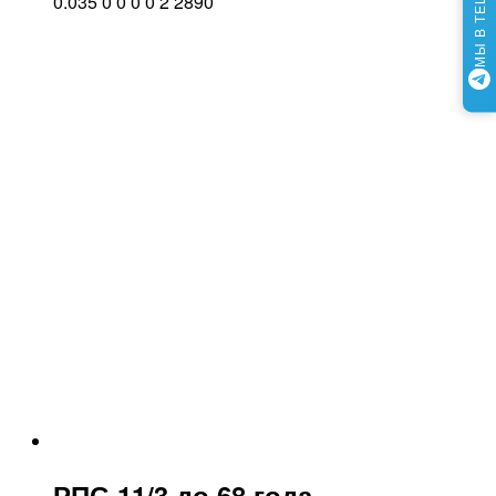
МЫ В TELEGRAM
0.035
0
0
0
0
2
2890
РПС-11/3 до 68 года