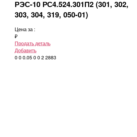
РЭС-10 РС4.524.301П2 (301, 302,
303, 304, 319, 050-01)
Цена за
:
₽
Продать деталь
Добавить
0
0
0.05
0
0
2
2883