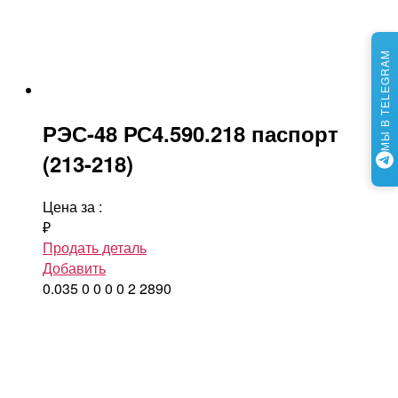
МЫ В TELEGRAM
РЭС-48 РС4.590.218 паспорт
(213-218)
Цена за
:
₽
Продать деталь
Добавить
0.035
0
0
0
0
2
2890