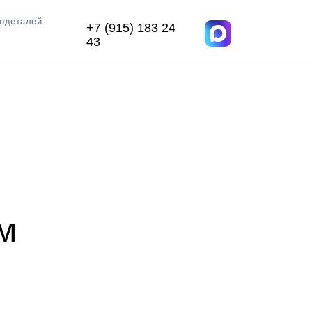
иодеталей
+7 (915) 183 24
43
м