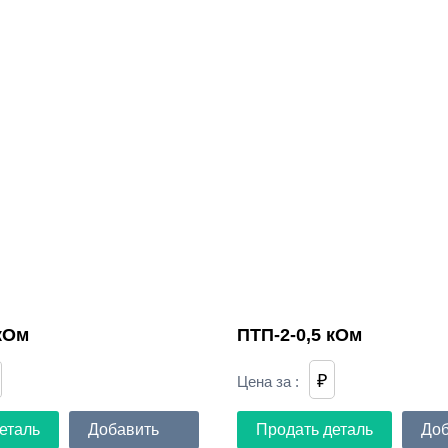
 кОм
ПТП-2-0,5 кОм
₽
Цена за
:
еталь
Добавить
Продать деталь
Доб