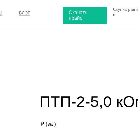
Скупка рад
Скачать
Ы
БЛОГ
в
прайс
ПТП-2-5,0 кОм
ПТП-2-5,0 кО
₽
(за
)