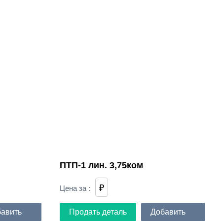
ПТП-1 лин. 3,75ком
₽
Цена за
:
авить
Продать деталь
Добавить