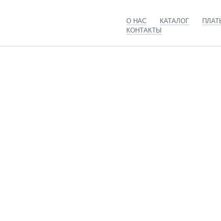
О НАС
КАТАЛОГ
ПЛАТ
КОНТАКТЫ
Главная
Каталог
ПТП-2-5,0 кОм