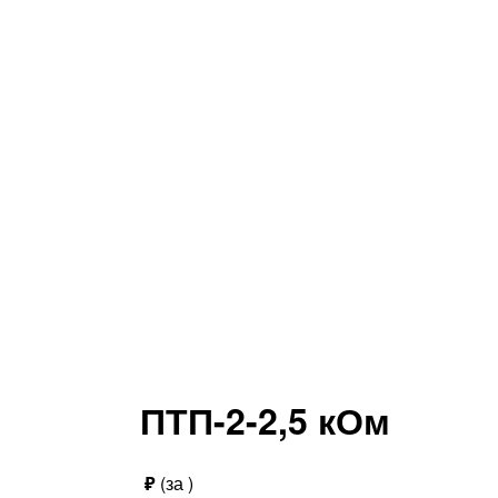
ПТП-2-2,5 кОм
₽
(за
)