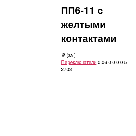
ПП6-11 с
желтыми
контактами
₽
(за
)
Переключатели
0.06
0
0
0
0
5
2703