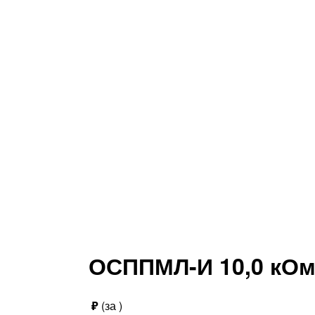
ОСППМЛ-И 10,0 кО
₽
(за
)