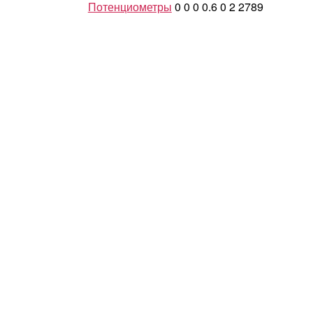
Потенциометры
0
0
0
0.6
0
2
2789