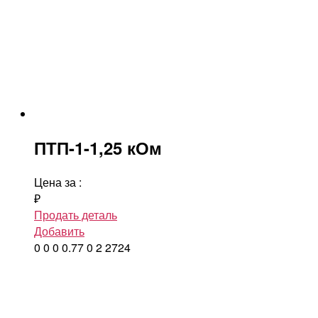
ПТП-1-1,25 кОм
Цена за
:
₽
Продать деталь
Добавить
0
0
0
0.77
0
2
2724