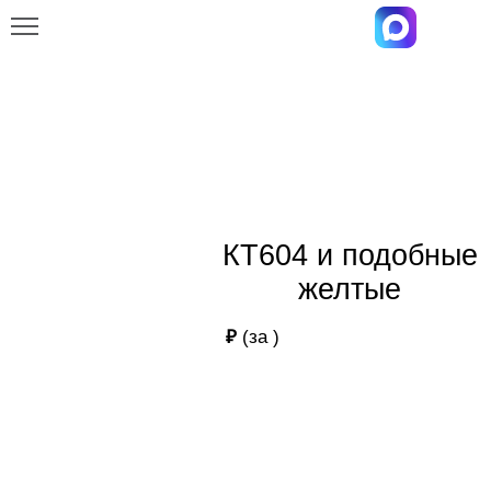
Главная
Каталог
КТ604 и подобные желтые
КТ604 и подобные желтые
КТ604 и подобные
желтые
₽
(за
)