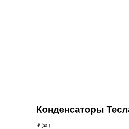
Конденсаторы Тесл
₽
(за
)