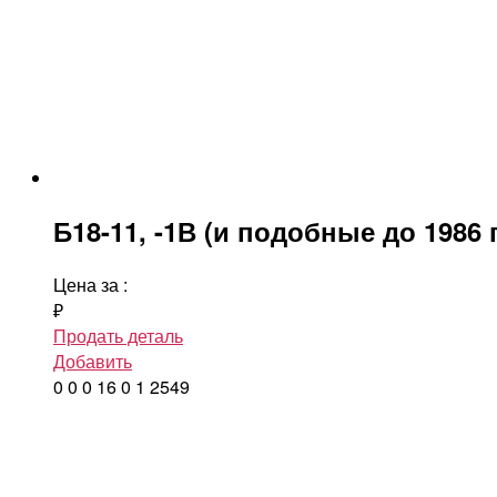
Б18-11, -1В (и подобные до 1986 
Цена за
:
₽
Продать деталь
Добавить
0
0
0
16
0
1
2549