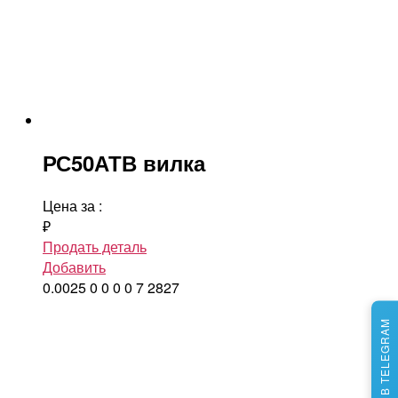
РС50АТВ вилка
Цена за
:
₽
Продать деталь
Добавить
0.0025
0
0
0
0
7
2827
МЫ В TELEGRAM