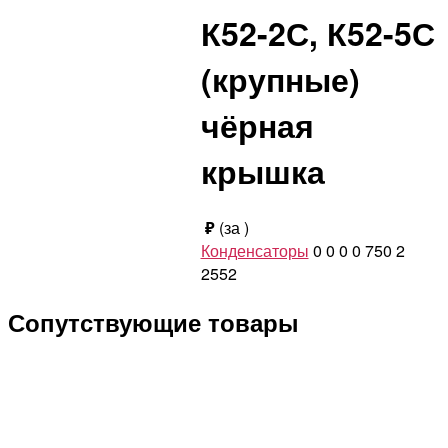
К52-2С, К52-5С
(крупные)
чёрная
крышка
₽
(за
)
Конденсаторы
0
0
0
0
750
2
2552
Сопутствующие товары