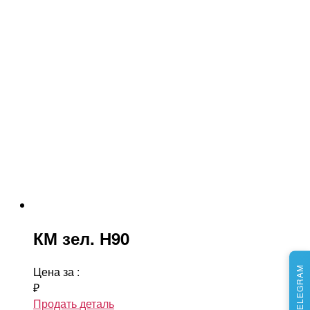
КМ зел. Н90
Цена за
:
МЫ В TELEGRAM
₽
Продать деталь