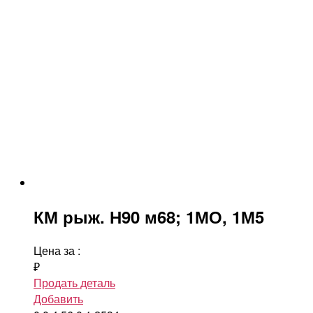
КМ рыж. Н90 м68; 1МО, 1М5
Цена за
:
₽
Продать деталь
Добавить