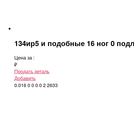
134ир5 и подобные 16 ног 0 под
Цена за
:
₽
Продать деталь
Добавить
0.016
0
0
0
0
2
2633