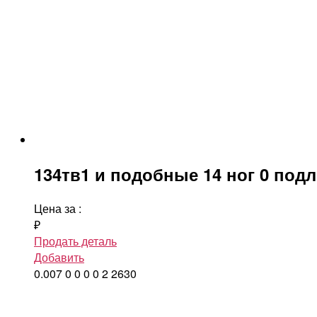
134тв1 и подобные 14 ног 0 под
Цена за
:
₽
Продать деталь
Добавить
0.007
0
0
0
0
2
2630