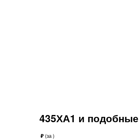
435ХА1 и подобные
₽
(за
)